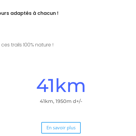
ours adaptés à chacun !
es trails 100% nature !
m
41km
41km, 1950m d+/-
En savoir plus