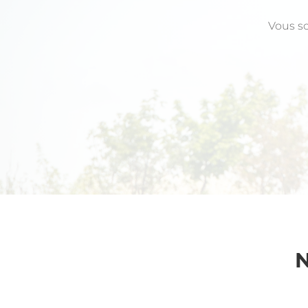
Vous so
N