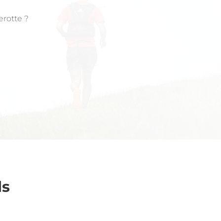
erotte ?
ls